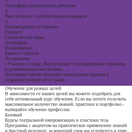
3.
Атмосфера сценического действия
4.
Выступление с литературным отрывком
5.
Рекомендации наставника
Освоите
Сценический образ
Атмосфера
Воображение
Работа с текстом
На практике
•
Участие в этюде. Выступление с литературным отрывком
и рекомендации наставника.
Наставник оценит результат выполнения задания и
подробно разберет его с вами.
Обучение для разных целей
В зависимости от ваших целей вы можете подобрать для
себя оптимальный курс обучения. Если вы хотите получить
максимальное количество знаний, практики и портфолио -
выбирайте обучение профессии.
Базовый
Курсы театральной импровизации и пластики тела
Программа с акцентом на практическое применение знаний
и быстрый результат, за короткий срок вы углубитесь в тему