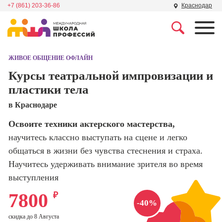
+7 (861) 203-36-86
Краснодар
Профессии
Школа маркетинга и
рекламы
ЖИВОЕ ОБЩЕНИЕ ОФЛАЙН
Профессия
Специалист по
Курсы театральной импровизации и
Школа дизайна
поисковой
пластики тела
оптимизации
сайтов (seo-
Школа нейросетей и
в Краснодаре
продвижение
программирования
сайтов)
Освоите техники актерского мастерства,
научитесь классно выступать на сцене и легко
Школа психологии
Профессия
Интернет-
общаться в жизни без чувства стеснения и страха.
маркетолог
Научитесь удерживать внимание зрителя во время
Школа актерского
мастерства
выступления
Профессия
Менеджер по
7800
₽
маркетингу в
Школа бизнеса и
-40%
социальных
управления
сетях (SMM-
скидка до 8 Августа