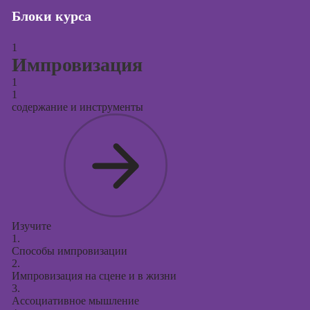
Блоки курса
Курсы создания
и продвижения
1
сайтов на Tilda
Импровизация
Курсы
1
контекстной
1
рекламы
содержание и инструменты
Курсы
продвижения в
социальных
сетях
Курсы
таргетированной
рекламы
Изучите
1.
Курсы
Способы импровизации
продюсирования
2.
проектов
Импровизация на сцене и в жизни
3.
Курсы создания
Ассоциативное мышление