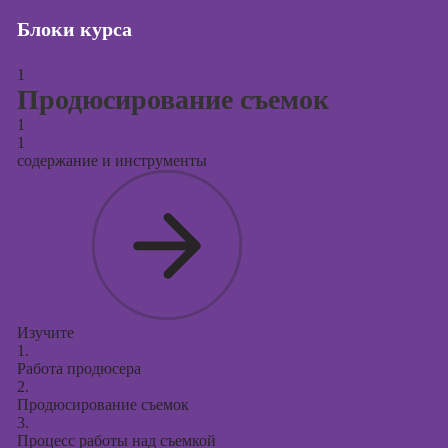
Блоки курса
Курсы создания
и продвижения
сайтов на Tilda
1
Продюсирование съемок
Курсы
1
контекстной
1
рекламы
содержание и инструменты
Курсы
продвижения в
социальных
сетях
Курсы
таргетированной
рекламы
Изучите
1.
Курсы
Работа продюсера
продюсирования
2.
проектов
Продюсирование съемок
3.
Курсы создания
Процесс работы над съемкой