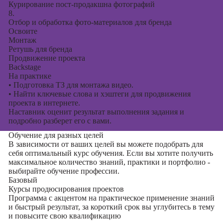
Курирование пост-продакшна фотографий
8.
Отбор и обработка фото-материалов для бренда
Освоите
Монтаж
Ретушь для бренда
Продвижение проекта
Backstage
На практике
•
Подготовка ТЗ для монтажа видео.
•
Найти ключевые слова и хэштеги для продвижения
проекта в интернете.
Наставник оценит результат выполнения задания и
подробно разберет его с вами.
Обучение для разных целей
В зависимости от ваших целей вы можете подобрать для
себя оптимальный курс обучения. Если вы хотите получить
максимальное количество знаний, практики и портфолио -
выбирайте обучение профессии.
Базовый
Курсы продюсирования проектов
Программа с акцентом на практическое применение знаний
и быстрый результат, за короткий срок вы углубитесь в тему
и повысите свою квалификацию