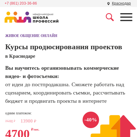
+7 (861) 203-36-86
Краснодар
Профессии
Школа маркетинга и
рекламы
ЖИВОЕ ОБЩЕНИЕ ОНЛАЙН
Профессия
Специалист по
Курсы продюсирования проектов
Школа дизайна
поисковой
в Краснодаре
оптимизации
сайтов (seo-
Школа нейросетей и
Вы научитесь организовывать коммерческие
продвижение
программирования
сайтов)
видео- и фотосъемки:
от идеи до постпродакшна. Сможете работать над
Школа психологии
Профессия
сценарием, координировать съемки, рассчитывать
Интернет-
маркетолог
бюджет и продвигать проекты в интернете
Школа актерского
мастерства
Профессия
одним платежом:
Менеджер по
-40%
13900
маркетингу в
23200
₽
₽
Школа бизнеса и
социальных
4700
₽/мес.
управления
сетях (SMM-