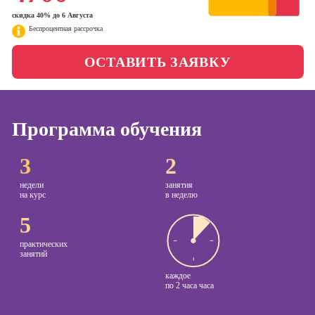
менеджер)
скидка 40% до 6 Августа
Фотошкола
Беспроцентная рассрочка
Профессия
Специалист по
Школа медиа
ОСТАВИТЬ ЗАЯВКУ
таргетингу
Курсы
Онлайн-обучение
Программа обучения
Курсы
3
2
копирайтинга
недели
занятия
Курсы по
на курс
в неделю
созданию
контента
5
Курсы по
практических
поисковой
занятий
оптимизации
каждое
сайтов (seo-
по
2 часа часа
продвижение
сайтов)