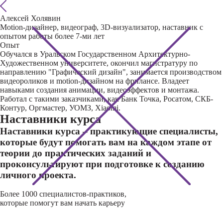
Алексей Холявин
Motion-дизайнер, видеограф, 3D-визуализатор, наставник с
опытом работы более 7-ми лет
Опыт
Обучался в Уральском Государственном Архитектурно-
Художественном университете, окончил магистратуру по
направлению "Графический дизайн", занимается производством
видеороликов и motion-дизайном на фрилансе. Владеет
навыками создания анимации, видеоэффектов и монтажа.
Работал с такими заказчиками, как Банк Точка, Росатом, СКБ-
Контур, Оргмастер, УОМЗ, Xiaomi.
Наставники курса
Наставники курса – практикующие специалисты,
которые будут помогать вам на каждом этапе от
теории до практических заданий и
проконсультируют при подготовке к созданию
личного проекта.
Более 1000 специалистов-практиков,
которые помогут вам начать карьеру