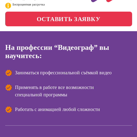
менеджер)
Беспроцентная рассрочка
Фотошкола
Профессия
ОСТАВИТЬ ЗАЯВКУ
Специалист по
Школа медиа
таргетингу
На профессии “Видеограф” вы
Курсы
Онлайн-обучение
научитесь:
Курсы
копирайтинга
Заниматься профессиональной съёмкой видео
Курсы по
созданию
Применять в работе все возможности
контента
специальной программы
Курсы по
Работать с анимацией любой сложности
поисковой
оптимизации
сайтов (seo-
продвижение
сайтов)