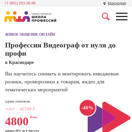
+7 (861) 203-36-86
Краснодар
Профессии
Школа маркетинга и
рекламы
ЖИВОЕ ОБЩЕНИЕ ОНЛАЙН
Профессия
Специалист по
Профессия Видеограф от нуля до
Школа дизайна
поисковой
профи
оптимизации
сайтов (seo-
Школа нейросетей и
в Краснодаре
продвижение
программирования
сайтов)
Вы научитесь снимать и монтировать имиджевые
ролики, проморолики к товарам, видео для
Школа психологии
Профессия
Интернет-
тематических мероприятий
маркетолог
Школа актерского
одним платежом:
мастерства
Профессия
-40%
42700
71200
₽
₽
Менеджер по
4800
маркетингу в
₽/мес.
Школа бизнеса и
социальных
управления
сетях (SMM-
скидка 40% до 8 Августа