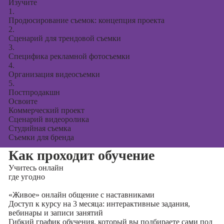
Изучите
1.
Продюсирование съемок: концепция проекта
2.
Сценарий для трендовой съемки
3.
Специфика рекламной фотосъемки
4.
Организация видеосъемки
5.
Постпродакшн
Освоите
Коммерческий проект
Сценарий видеоролика
Студийная съемка
Съемки для бренда
Как проходит обучение
Учитесь
онлайн
где угодно
«Живое» онлайн общение с наставниками
Доступ к курсу на 3 месяца: интерактивные задания,
вебинары и записи занятий
Гибкий график обучения, который вы подбираете сами под