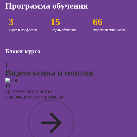
Программа обучения
Курсы создания
и продвижения
3
15
66
сайтов на Tilda
курса в профессии
недель обучения
академических часов
Курсы
контекстной
рекламы
Блоки курса
Курсы
продвижения в
1
социальных
Видеосъемка и монтаж
сетях
Курсы
10
таргетированной
практических занятий
содержание и инструменты
рекламы
Курсы
продюсирования
проектов
Курсы создания