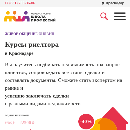
+7 (861) 203-36-86
Краснодар
Профессии
Школа маркетинга и
рекламы
ЖИВОЕ ОБЩЕНИЕ ОНЛАЙН
Профессия
Специалист по
Курсы риелтора
Школа дизайна
поисковой
в Краснодаре
оптимизации
сайтов (seo-
Школа нейросетей и
Вы научитесь подбирать недвижимость под запрос
продвижение
программирования
сайтов)
клиентов, сопровождать все этапы сделки и
составлять документы. Сможете стать экспертом на
Школа психологии
Профессия
рынке и
Интернет-
маркетолог
успешно заключать сделки
Школа актерского
мастерства
с разными видами недвижимости
Профессия
Менеджер по
маркетингу в
одним платежом:
Школа бизнеса и
-40%
социальных
22500
37500
₽
управления
₽
сетях (SMM-