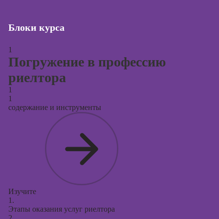
Курсы создания
и продвижения
Блоки курса
сайтов на Tilda
1
Курсы
Погружение в профессию
контекстной
рекламы
риелтора
Курсы
1
продвижения в
1
содержание и инструменты
социальных
сетях
Курсы
таргетированной
рекламы
Курсы
продюсирования
Изучите
проектов
1.
Этапы оказания услуг риелтора
Курсы создания
2.