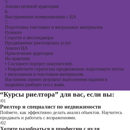
5.
Анализ целевой аудитории
6.
Выстраивание коммуникации с ЦА
7.
Подготовка текстовых и визуальных материалов
Освоите
Соцсети и мессенджеры
Продвижение риелторских услуг
Анализ ЦА
Привлечение аудитории
На практике
•
Составите портрет покупателей.
•
Разработаете стратегию продвижения: подготовите посты
с визуальным и текстовым материалом.
Наставник оценит результат выполнения задания и
подробно разберет его с вами.
“Курсы риелтора”
для вас, если вы:
/01
Риелтор и специалист по недвижимости
Поймете, как эффективно делать анализ объектов. Научитесь
продавать и работать с возражениями.
/02
Хотите разобраться в профессии с нуля