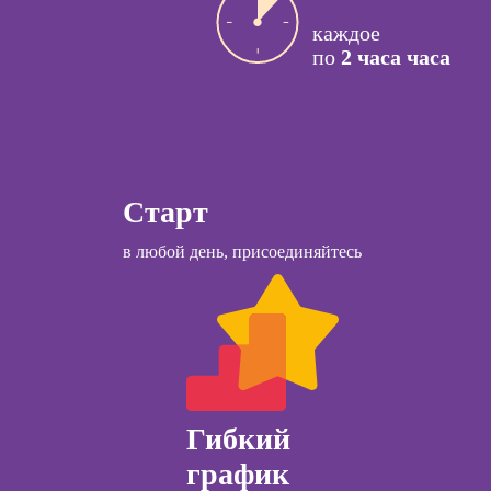
ссия НЛП-
каждое
лист
Курсы
по
2 часа часа
Курсы менеджера
Wildberries
ы
Курсы менеджера
коучинга
Ozon
Старт
психологии
Курсы управления
ачинающих
отделом продаж
в любой день, присоединяйтесь
психологии
Курсы диспетчера-
ений
логиста
ны и
ны
Курсы продаж для
начинающих
ческий
ЛП
Курсы техник
продаж
Гибкий
общения с
и
график
Курсы по
открытию бизнеса