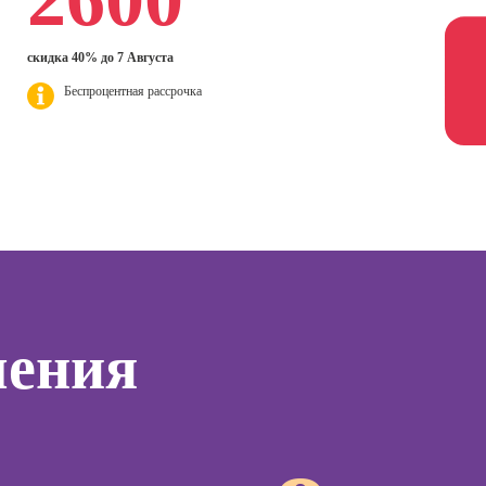
интерьера
ер)
Профе
Курсы Excel:
Профессия
Психол
сия
скидка 40% до 7 Августа
продвинутый
Дизайнер
ист по
уровень
анимационной
Профе
Беспроцентная рассрочка
нгу
графики
Корпо
Курсы Power BI
(Моушн-
психол
дизайнер)
Курсы системного
Профе
администратора
Профессия
Семей
Ландшафтный
психол
Курсы ИИ-
дизайнер
программирования
тинга
Профе
(вайб-кодинг)
Профессия
Игропр
о
Дизайнер
Курсы нейросетей
ию
Профес
сайтов на Tilda
для офиса
а
терапе
чения
Профессия
о
Профе
Коммерческий
ой
Детски
диджитал-
зации
иллюстратор
Профе
seo-
психол
жение
Профессия
Специалист по