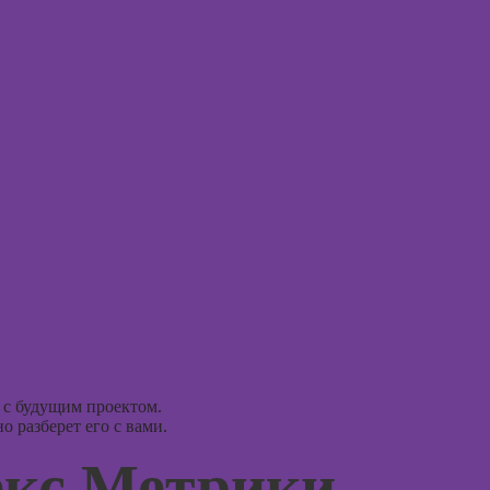
нейросети для
аций в
Курсы
работы и
int
практи
творчества
психол
совре
Курсы веб-
подхо
дизайна для
начинающих
Курсы
психол
Курсы
консул
Photoshop
Курсы Adobe
Illustrator
Курс
(Иллюстратор),
векторная
Курсы
графика
практи
психод
Курсы
Курсы
 с будущим проектом.
игроте
 разберет его с вами.
психол
Курсы
игр
екс.Метрики
графического