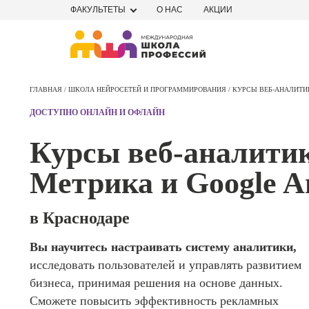
ФАКУЛЬТЕТЫ
О НАС
АКЦИИ
Профе
Школа маркетинга и рекламы
Профес
ГЛАВНАЯ /
ШКОЛА НЕЙРОСЕТЕЙ И ПРОГРАММИРОВАНИЯ /
КУРСЫ ВЕБ-АНАЛИТИК
Школа дизайна
Специал
ДОСТУПНО ОНЛАЙН И ОФЛАЙН
поисков
Школа нейросетей и
оптими
Курсы веб-аналити
сайтов (
программирования
продви
Метрика и Google An
сайтов)
Школа психологии
Профес
Интерне
в Краснодаре
Школа актерского мастерства
маркето
Вы научитесь настраивать систему аналитики,
Профес
Школа бизнеса и управления
исследовать пользователей и управлять развитием
Менедж
маркети
бизнеса, принимая решения на основе данных.
Фотошкола
социал
Сможете повысить эффективность рекламных
сетях (