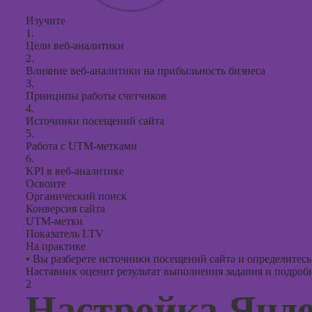
презент
PowerPo
Изучите
1.
Цели веб-аналитики
2.
Влияние веб-аналитики на прибыльность бизнеса
3.
Принципы работы счетчиков
4.
Источники посещений сайта
5.
Работа с UTM-метками
6.
KPI в веб-аналитике
Освоите
Органический поиск
Конверсия сайта
UTM-метки
Показатель LTV
На практике
•
Вы разберете источники посещений сайта и определитесь
Наставник оценит результат выполнения задания и подробно
2
Настройка Янд