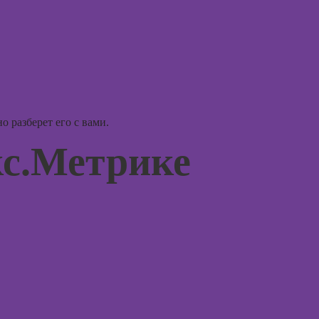
Effects
Курсы
эриксо
Курсы дизайна
гипноз
интерфейсов
Курсы
Курсы Autodesk
метафо
AutoCAD
ассоци
карт
Курсы
 разберет его с вами.
Блендера
Курсы 
(Blender 3D)
кс.Метрике
Курсы 
Курсы
терапи
рисования в
психол
Photoshop
Курсы 
Курсы создания
нейроп
2Д-персонажей
и псих
в Adobe
Photoshop
Курсы 
тревог
Курсы ArchiCad
паниче
для дизайнеров
атакам
интерьера