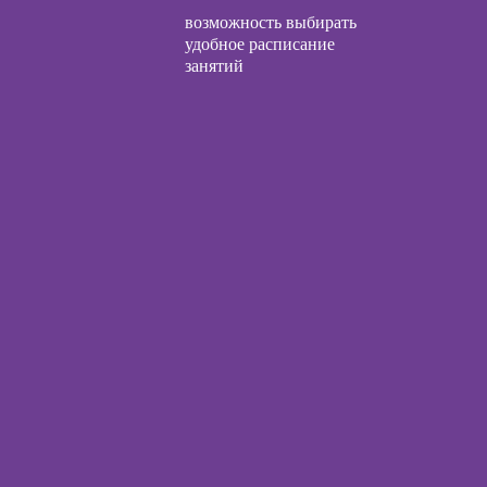
с нуля
возможность выбирать
ческой
удобное расписание
огии:
Курсы по
занятий
менные
заработку на Ozon
ды
и Wildberries для
предпринимателей
огического
Курсы риелтора
ьтирования
Курсы менеджера
по работе с Авито
ы
ческой
иагностики
рапии и
огических