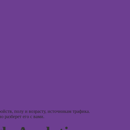
Курсы
Практикум:
когнит
интерьерные
поведе
коллажи в
терапи
Adobe
Photoshop
Курсы 
рисова
Курсы
подготовки
Курсы
недвижимости к
профа
продаже
(хоумстейджинг)
Курсы 
ориент
Курсы по
терапи
заработку на
перепродаже
Курсы
квартир
психос
(флиппинг)
ойств, полу и возрасту, источникам трафика.
 разберет его с вами.