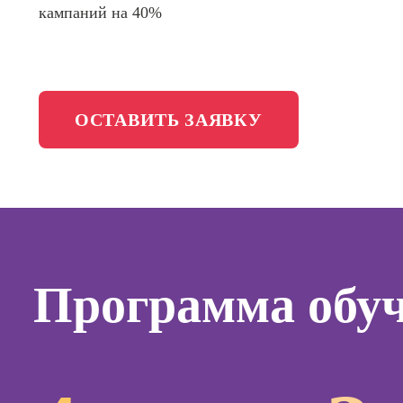
кампаний на 40%
менедж
Школа медиа
Профес
Специал
таргети
Онлайн-обучение
ОСТАВИТЬ ЗАЯВКУ
Курсы
Курсы
копирай
Курсы п
создан
контент
Программа обу
Курсы п
поисков
оптими
сайтов (
продви
сайтов)