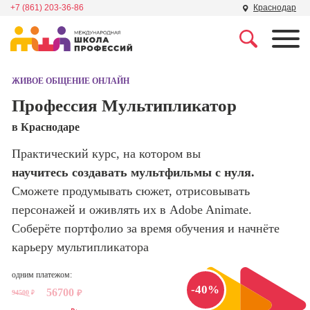
+7 (861) 203-36-86
Краснодар
Профессии
Школа маркетинга и
рекламы
ЖИВОЕ ОБЩЕНИЕ ОНЛАЙН
Профессия
Специалист по
Профессия Мультипликатор
Школа дизайна
поисковой
в Краснодаре
оптимизации
сайтов (seo-
Школа нейросетей и
Практический курс, на котором вы
продвижение
программирования
сайтов)
научитесь создавать мультфильмы с нуля.
Сможете продумывать сюжет, отрисовывать
Школа психологии
Профессия
персонажей и оживлять их в Adobe Animate.
Интернет-
маркетолог
Соберёте портфолио за время обучения и начнёте
Школа актерского
мастерства
карьеру мультипликатора
Профессия
Менеджер по
маркетингу в
одним платежом:
Школа бизнеса и
-40%
социальных
56700
94500
₽
управления
₽
сетях (SMM-