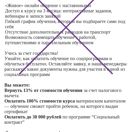
«Живое» онлайн общение с наставниками
Доступ к курсу на 3 месяца: интерактивные задания,
вебинары и записи занятий
Гибкий график обучения, который вы подбираете сами под
себя
Отсутствие дополнительных расходов на транспорт
Возможность совмещать обучение с работой,
путешествиями и параллельным обучением
Учись за счет государства!
Узнайте, как оплатить обучение по соцпрограммам и
обучиться бесплатно. Оставляйте заявку, и наши менеджеры
расскажут, какие документы нужны для участия в одной из
социальных программ
Вы можете:
Вернуть 13% от стоимости обучения
за счет налогового
вычета
Оплатить 100% стоимости курса
материнским капиталом
— обучение сможет пройти ребенок, на которого выдан
сертификат
Оплатить до 30 000 рублей
по программе “Социальный
контракт”