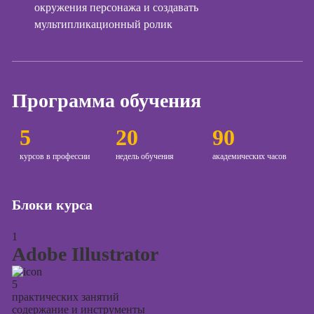
окружения персонажа и создавать
Курсы создания
мультипликационный ролик
и продвижения
сайтов на Tilda
Курсы
контекстной
Программа обучения
рекламы
Курсы
5
20
90
продвижения в
социальных
курсов в профессии
недель обучения
академических часов
сетях
Курсы
Блоки курса
таргетированной
рекламы
1
Курсы
Adobe Illustrator
продюсирования
проектов
5
практических занятий
Курсы создания
содержание и инструменты