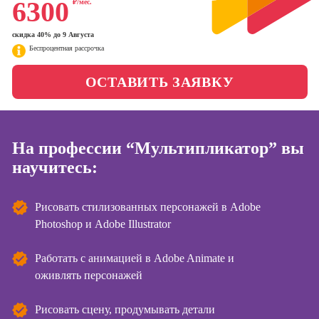
6300
₽/мес.
менеджер)
Фотошкола
Профессия
скидка 40% до 9 Августа
Специалист по
Беспроцентная рассрочка
Школа медиа
таргетингу
ОСТАВИТЬ ЗАЯВКУ
Курсы
Онлайн-обучение
На профессии “Мультипликатор” вы
Курсы
копирайтинга
научитесь:
Курсы по
созданию
Рисовать стилизованных персонажей в Adobe
контента
Photoshop и Adobe Illustrator
Курсы по
поисковой
Работать с анимацией в Adobe Animate и
оптимизации
оживлять персонажей
сайтов (seo-
продвижение
Рисовать сцену, продумывать детали
сайтов)