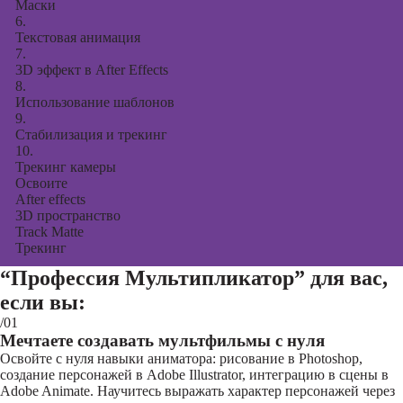
Маски
6.
Текстовая анимация
7.
3D эффект в After Effects
8.
Использование шаблонов
9.
Стабилизация и трекинг
10.
Трекинг камеры
Освоите
After effects
3D пространство
Track Matte
Трекинг
“Профессия Мультипликатор”
для вас,
если вы:
/01
Мечтаете создавать мультфильмы с нуля
Освойте с нуля навыки аниматора: рисование в Photoshop,
создание персонажей в Adobe Illustrator, интеграцию в сцены в
Adobe Animate. Научитесь выражать характер персонажей через