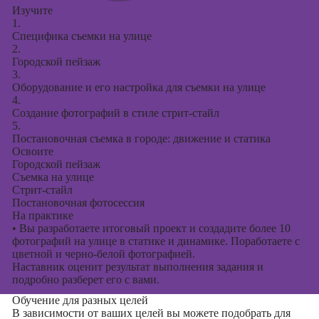
Изучите
1.
Специфика съемки на улице
2.
Городской пейзаж
3.
Оборудование и его настройка для съемки на улице
4.
Создание фотографий в стиле стрит-стайл
5.
Постановочная съемка в городе: движение и статика
Освоите
Городской пейзаж
Съемка на улице
Стрит-стайл
Постановочная фотосессия
На практике
•
Вы разработаете итоговый проект и создадите более 10
фотографий на улице в статике и динамике. Поработаете с
цветной и черно-белой фотографией.
Наставник оценит результат выполнения задания и
подробно разберет его с вами.
Обучение для разных целей
В зависимости от ваших целей вы можете подобрать для