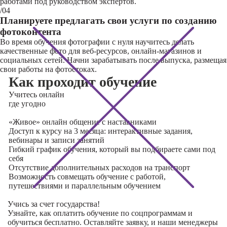
работами под руководством экспертов.
/04
Планируете предлагать свои услуги по созданию
фотоконтента
Во время обучения фотографии с нуля научитесь делать
качественные фото для веб-ресурсов, онлайн-магазинов и
социальных сетей. Начни зарабатывать после выпуска, размещая
свои работы на фотостоках.
Как проходит обучение
Учитесь
онлайн
где угодно
«Живое» онлайн общение с наставниками
Доступ к курсу на 3 месяца: интерактивные задания,
вебинары и записи занятий
Гибкий график обучения, который вы подбираете сами под
себя
Отсутствие дополнительных расходов на транспорт
Возможность совмещать обучение с работой,
путешествиями и параллельным обучением
Учись за счет государства!
Узнайте, как оплатить обучение по соцпрограммам и
обучиться бесплатно. Оставляйте заявку, и наши менеджеры