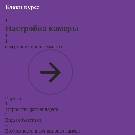
Блоки курса
Курсы создания
и продвижения
1
сайтов на Tilda
Настройка камеры
Курсы
1
контекстной
1
рекламы
содержание и инструменты
Курсы
продвижения в
социальных
сетях
Курсы
таргетированной
рекламы
Изучите
1.
Курсы
Устройство фотоаппарата
продюсирования
2.
проектов
Виды объективов
3.
Курсы создания
Возможности и функционал камеры