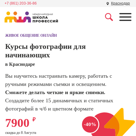
+7 (861) 203-36-86
Краснодар
Профессии
Школа маркетинга и
рекламы
ЖИВОЕ ОБЩЕНИЕ ОНЛАЙН
Профессия
Специалист по
Курсы фотографии для
Школа дизайна
поисковой
начинающих
оптимизации
сайтов (seo-
Школа нейросетей и
в Краснодаре
продвижение
программирования
сайтов)
Вы научитесь настраивать камеру, работать с
ручными режимами съемки и освещением.
Школа психологии
Профессия
Интернет-
Сможете делать четкие и яркие снимки.
маркетолог
Создадите более 15 динамичных и статичных
Школа актерского
мастерства
фотографий в ч/б и цветном формате
Профессия
Менеджер по
7900
₽
маркетингу в
Школа бизнеса и
-40%
социальных
управления
сетях (SMM-
скидка до 8 Августа