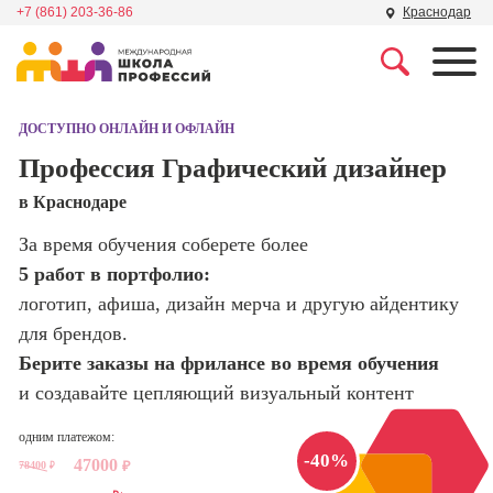
+7 (861) 203-36-86
Краснодар
Профессии
Школа маркетинга и
рекламы
ДОСТУПНО ОНЛАЙН И ОФЛАЙН
Профессия
Специалист по
Профессия Графический дизайнер
Школа дизайна
поисковой
в Краснодаре
оптимизации
сайтов (seo-
Школа нейросетей и
За время обучения соберете более
продвижение
программирования
сайтов)
5 работ в портфолио:
логотип, афиша, дизайн мерча и другую айдентику
Школа психологии
Профессия
для брендов.
Интернет-
маркетолог
Берите заказы на фрилансе во время обучения
Школа актерского
мастерства
и создавайте цепляющий визуальный контент
Профессия
Менеджер по
маркетингу в
одним платежом:
Школа бизнеса и
-40%
социальных
47000
78400
₽
управления
₽
сетях (SMM-