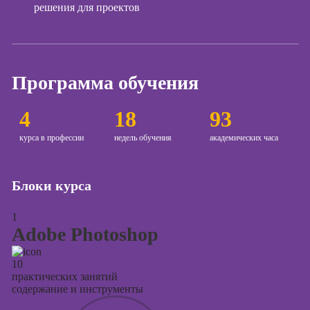
решения для проектов
Курсы создания
и продвижения
сайтов на Tilda
Курсы
Программа обучения
контекстной
рекламы
4
18
93
Курсы
курса в профессии
недель обучения
академических часа
продвижения в
социальных
сетях
Блоки курса
Курсы
таргетированной
1
рекламы
Adobe Photoshop
Курсы
продюсирования
10
проектов
практических занятий
содержание и инструменты
Курсы создания