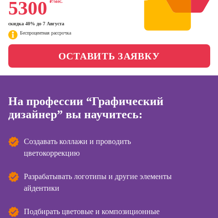
5300
₽/мес.
менеджер)
Фотошкола
Профессия
скидка 40% до 7 Августа
Специалист по
Беспроцентная рассрочка
Школа медиа
таргетингу
ОСТАВИТЬ ЗАЯВКУ
Курсы
Онлайн-обучение
На профессии “Графический
Курсы
копирайтинга
дизайнер” вы научитесь:
Курсы по
созданию
Создавать коллажи и проводить
контента
цветокоррекцию
Курсы по
поисковой
Разрабатывать логотипы и другие элементы
оптимизации
айдентики
сайтов (seo-
продвижение
Подбирать цветовые и композиционные
сайтов)