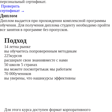
персональный сертификат.
Проверить
сертификат →
Диплом
Диплом выдается при прохождении комплексной программы
обучения. Для получения диплома студенту необходимо пройти
все занятия в программе без пропусков.
Подход
14 лет
на рынке
вы обучаетесь по
проверенным методикам
225
курсов
расширьте свои знания
вместе с нами
50 школ
в 5 странах
вы можете посмотреть
как мы работаем
70 000
учеников
вы уверены, что наши
курсы эффективны
Для этого курса доступен формат корпоративного