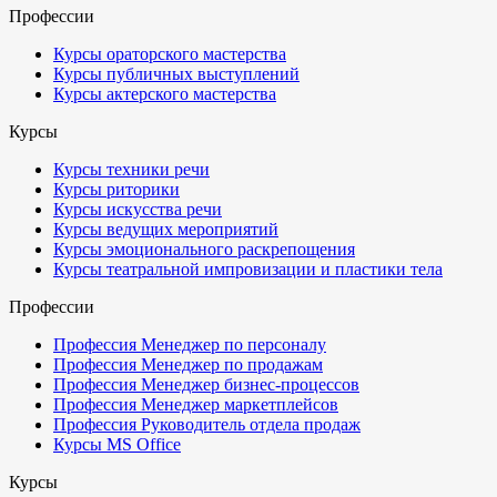
Профессии
Курсы ораторского мастерства
Курсы публичных выступлений
Курсы актерского мастерства
Курсы
Курсы техники речи
Курсы риторики
Курсы искусства речи
Курсы ведущих мероприятий
Курсы эмоционального раскрепощения
Курсы театральной импровизации и пластики тела
Профессии
Профессия Менеджер по персоналу
Профессия Менеджер по продажам
Профессия Менеджер бизнес-процессов
Профессия Менеджер маркетплейсов
Профессия Руководитель отдела продаж
Курсы MS Office
Курсы