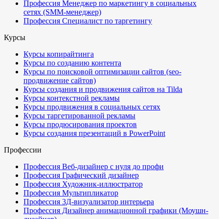
Профессия Менеджер по маркетингу в социальных
сетях (SMM-менеджер)
Профессия Специалист по таргетингу
Курсы
Курсы копирайтинга
Курсы по созданию контента
Курсы по поисковой оптимизации сайтов (seo-
продвижение сайтов)
Курсы создания и продвижения сайтов на Tilda
Курсы контекстной рекламы
Курсы продвижения в социальных сетях
Курсы таргетированной рекламы
Курсы продюсирования проектов
Курсы создания презентаций в PowerPoint
Профессии
Профессия Веб-дизайнер с нуля до профи
Профессия Графический дизайнер
Профессия Художник-иллюстратор
Профессия Мультипликатор
Профессия 3Д-визуализатор интерьера
Профессия Дизайнер анимационной графики (Моушн-