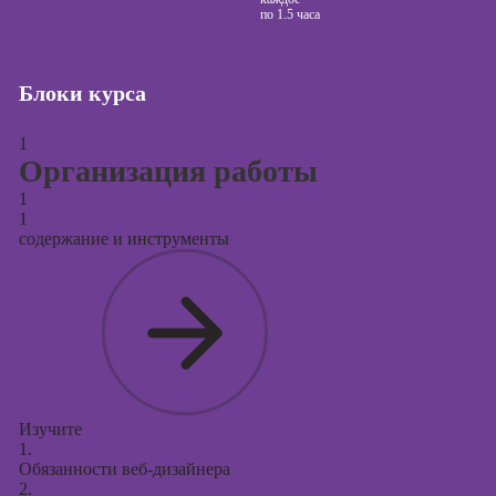
по
1.5 часа
Курсы создания
и продвижения
сайтов на Tilda
Блоки курса
Курсы
контекстной
1
рекламы
Организация работы
1
Курсы
1
продвижения в
содержание и инструменты
социальных
сетях
Курсы
таргетированной
рекламы
Курсы
продюсирования
Изучите
проектов
1.
Обязанности веб-дизайнера
Курсы создания
2.