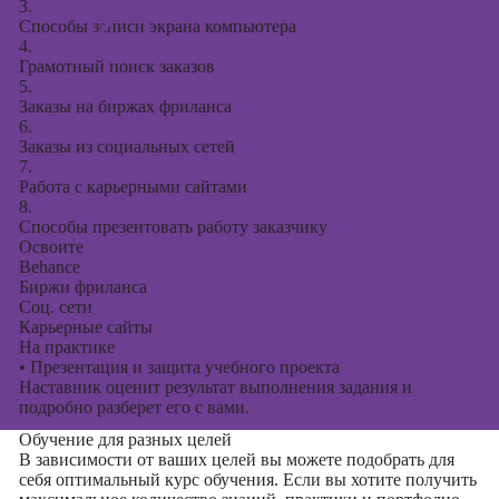
3.
Способы записи экрана компьютера
4.
Грамотный поиск заказов
5.
Заказы на биржах фриланса
6.
Заказы из социальных сетей
7.
Работа с карьерными сайтами
8.
Способы презентовать работу заказчику
Освоите
Behance
Биржи фриланса
Соц. сети
Карьерные сайты
На практике
•
Презентация и защита учебного проекта
Наставник оценит результат выполнения задания и
подробно разберет его с вами.
Обучение для разных целей
В зависимости от ваших целей вы можете подобрать для
себя оптимальный курс обучения. Если вы хотите получить