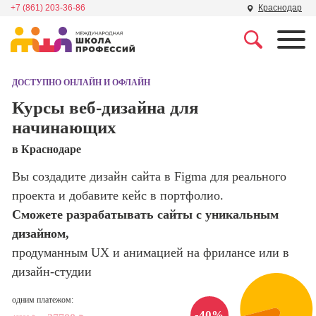
+7 (861) 203-36-86
Краснодар
Профессии
Школа маркетинга и
рекламы
ДОСТУПНО ОНЛАЙН И ОФЛАЙН
Профессия
Специалист по
Курсы веб-дизайна для
Школа дизайна
поисковой
начинающих
оптимизации
сайтов (seo-
Школа нейросетей и
в Краснодаре
продвижение
программирования
сайтов)
Вы создадите дизайн сайта в Figma для реального
проекта и добавите кейс в портфолио.
Школа психологии
Профессия
Интернет-
Сможете разрабатывать сайты с уникальным
маркетолог
дизайном,
Школа актерского
мастерства
продуманным UX и анимацией на фрилансе или в
Профессия
Менеджер по
дизайн-студии
маркетингу в
Школа бизнеса и
социальных
одним платежом:
управления
сетях (SMM-
-40%