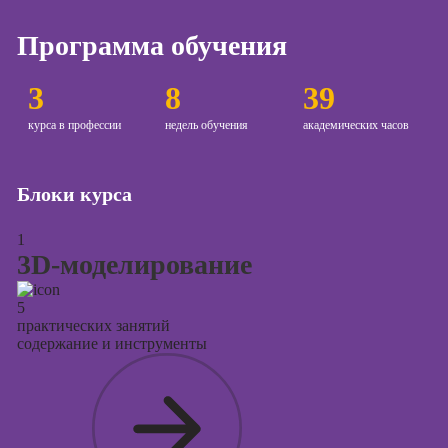
Курсы создания
Программа обучения
и продвижения
сайтов на Tilda
3
8
39
Курсы
контекстной
курса в профессии
недель обучения
академических часов
рекламы
Курсы
Блоки курса
продвижения в
социальных
1
сетях
3D-моделирование
Курсы
таргетированной
5
рекламы
практических занятий
содержание и инструменты
Курсы
продюсирования
проектов
Курсы создания