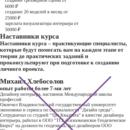
cоздание трехмерной сцены от
6000
₽
cоздание 20 моделей в месяц от
25000
₽
зарплата визуализатора интерьера от
50000
₽
Наставники курса
Наставники курса – практикующие специалисты,
которые будут помогать вам на каждом этапе от
теории до практических заданий и
проконсультируют при подготовке к созданию
личного проекта.
Михаил Хлебосолов
опыт работы более 7-ми лет
Дизайнер интерьера, наставник Международной школы
профессий
Окончил Владивостокский государственный университет
экономики и сервиса по специальности "Дизайн среды".
Сотрудничал со студией “Три Квадрата” в качестве дизайнера
интерьера, работал в ООО "ТГБ (Тихоокеанское Геодезическое
Бюро)" на должности геодезиста, был дизайнером ООО