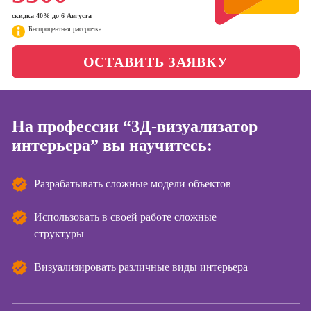
менеджер)
скидка 40% до 6 Августа
Фотошкола
Беспроцентная рассрочка
Профессия
Специалист по
Школа медиа
таргетингу
ОСТАВИТЬ ЗАЯВКУ
Курсы
Онлайн-обучение
На профессии “3Д-визуализатор
интерьера” вы научитесь:
Курсы
копирайтинга
Разрабатывать сложные модели объектов
Курсы по
созданию
контента
Использовать в своей работе сложные
структуры
Курсы по
поисковой
оптимизации
Визуализировать различные виды интерьера
сайтов (seo-
продвижение
сайтов)