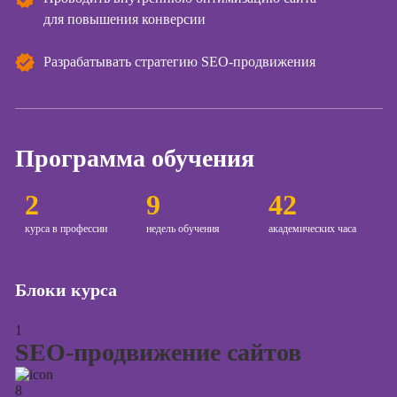
для повышения конверсии
Курсы создания
и продвижения
сайтов на Tilda
Разрабатывать стратегию SEO-продвижения
Курсы
контекстной
рекламы
Программа обучения
Курсы
продвижения в
социальных
2
9
42
сетях
курса в профессии
недель обучения
академических часа
Курсы
таргетированной
рекламы
Блоки курса
Курсы
1
продюсирования
SEO-продвижение сайтов
проектов
Курсы создания
8