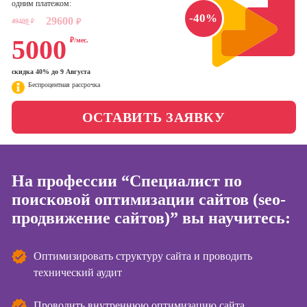
одним платежом:
менеджер)
-40%
Фотошкола
29600
49400
₽
₽
Профессия
5000
₽/мес.
Специалист по
Школа медиа
таргетингу
скидка 40% до 9 Августа
Беспроцентная рассрочка
Курсы
Онлайн-обучение
ОСТАВИТЬ ЗАЯВКУ
Курсы
копирайтинга
На профессии “Специалист по
Курсы по
созданию
поисковой оптимизации сайтов (seo-
контента
продвижение сайтов)” вы научитесь:
Курсы по
поисковой
Оптимизировать структуру сайта и проводить
оптимизации
технический аудит
сайтов (seo-
продвижение
сайтов)
Проводить внутреннюю оптимизацию сайта