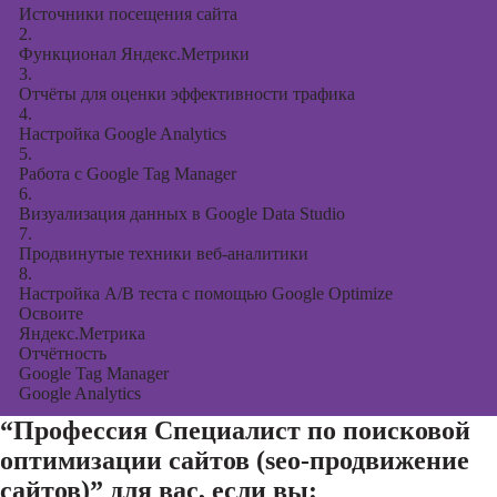
Источники посещения сайта
2.
Функционал Яндекс.Метрики
3.
Отчёты для оценки эффективности трафика
4.
Настройка Google Analytics
5.
Работа с Google Tag Manager
6.
Визуализация данных в Google Data Studio
7.
Продвинутые техники веб-аналитики
8.
Настройка A/B теста с помощью Google Optimize
Освоите
Яндекс.Метрика
Отчётность
Google Tag Manager
Google Analytics
“Профессия Специалист по поисковой
оптимизации сайтов (seo-продвижение
сайтов)”
для вас, если вы: