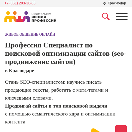
+7 (861) 203-36-86
Краснодар
Профессии
Школа маркетинга и
рекламы
ЖИВОЕ ОБЩЕНИЕ ОНЛАЙН
Профессия
Специалист по
Профессия Специалист по
Школа дизайна
поисковой
поисковой оптимизации сайтов (seo-
оптимизации
продвижение сайтов)
сайтов (seo-
Школа нейросетей и
продвижение
программирования
в Краснодаре
сайтов)
Стань SEO-специалистом: научись писать
Школа психологии
Профессия
Интернет-
продающие тексты, работать с мета-тегами и
маркетолог
ключевыми словами.
Школа актерского
мастерства
Продвигай сайты в топ поисковой выдачи
Профессия
Менеджер по
с помощью семантического ядра и оптимизации
маркетингу в
Школа бизнеса и
контента
социальных
управления
сетях (SMM-