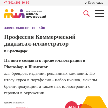
+7 (861) 203-36-86
Краснодар
Профессии
Школа маркетинга и
рекламы
ЖИВОЕ ОБЩЕНИЕ ОНЛАЙН
Профессия
Специалист по
Профессия Коммерческий
Школа дизайна
поисковой
диджитал-иллюстратор
оптимизации
сайтов (seo-
Школа нейросетей и
в Краснодаре
продвижение
программирования
сайтов)
Начните создавать яркие иллюстрации в
Photoshop и Illustrator
Школа психологии
Профессия
Интернет-
для брендов, изданий, рекламных кампаний. По
маркетолог
итогу курса в портфолио - набор иконок, мокапы
Школа актерского
мастерства
бренд-продукций, а также пак иллюстраций с
Профессия
Менеджер по
героями в окружении
маркетингу в
Школа бизнеса и
социальных
одним платежом:
управления
сетях (SMM-
-40%