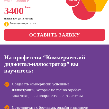
30000
50000
₽
₽
менеджер)
Фотошкола
3400
₽/мес.
Профессия
Специалист по
скидка 40% до 10 Августа
Школа медиа
таргетингу
Беспроцентная рассрочка
ОСТАВИТЬ ЗАЯВКУ
Курсы
Онлайн-обучение
Курсы
копирайтинга
На профессии “Коммерческий
диджитал-иллюстратор” вы
Курсы по
созданию
научитесь:
контента
Курсы по
Создавать коммерчески успешные
поисковой
иллюстрации, которые не только одобрят
оптимизации
заказчики, но и понравятся пользователям
сайтов (seo-
продвижение
сайтов)
Сотрудничать с брендами, онлайн-изданиями