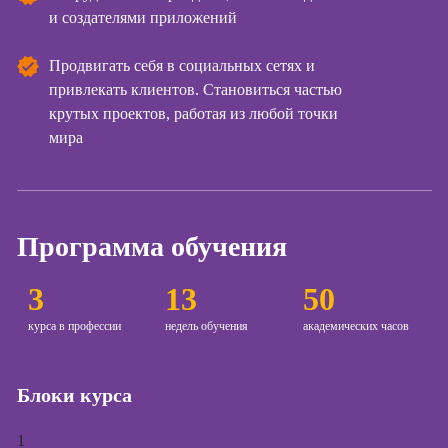
и создателями приложений
Курсы создания
и продвижения
Продвигать себя в социальных сетях и
сайтов на Tilda
привлекать клиентов. Становиться частью
Курсы
крутых проектов, работая из любой точки
контекстной
мира
рекламы
Курсы
продвижения в
социальных
Программа обучения
сетях
Курсы
3
13
50
таргетированной
рекламы
курса в профессии
недель обучения
академических часов
Курсы
продюсирования
Блоки курса
проектов
Курсы создания
1