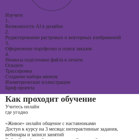
Изучите
1.
Возможности AI в дизайне
2.
Редактирование растровых и векторных изображений
3.
Оформление портфолио и поиск заказов
4.
Нюансы подготовки файла к печати
Освоите
Трассировка
Создание набора иконок
Изометрические иллюстрации
Бриф проекта
Как проходит обучение
Учитесь
онлайн
где угодно
«Живое» онлайн общение с наставниками
Доступ к курсу на 3 месяца: интерактивные задания,
вебинары и записи занятий