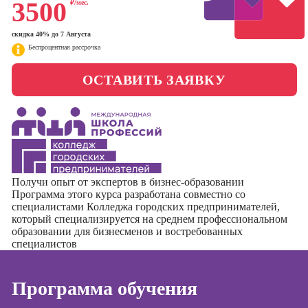
3500
₽/мес.
менеджер)
Фотошкола
Профессия
скидка 40% до 7 Августа
Специалист по
Беспроцентная рассрочка
Школа медиа
таргетингу
ОСТАВИТЬ ЗАЯВКУ
Курсы
Онлайн-обучение
Курсы
копирайтинга
Получи опыт от экспертов в бизнес-образовании
Курсы по
Программа этого курса разработана совместно со
созданию
специалистами
Колледжа городских предпринимателей
,
контента
который специализируется на среднем профессиональном
образовании для бизнесменов и востребованных
Курсы по
специалистов
поисковой
оптимизации
сайтов (seo-
Программа обучения
продвижение
сайтов)