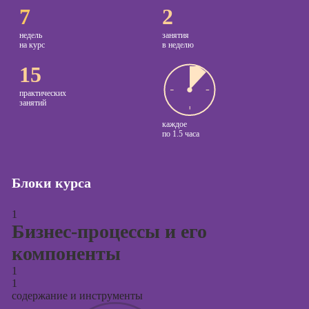
7
2
Курсы создания
и продвижения
недель
занятия
на курс
в неделю
сайтов на Tilda
15
Курсы
контекстной
практических
рекламы
занятий
Курсы
каждое
по
1.5 часа
продвижения в
социальных
сетях
Блоки курса
Курсы
таргетированной
1
рекламы
Бизнес-процессы и его
Курсы
компоненты
продюсирования
1
проектов
1
содержание и инструменты
Курсы создания