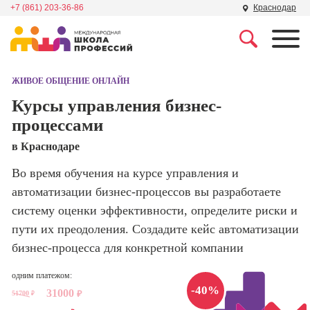
+7 (861) 203-36-86
Краснодар
Профессии
Школа маркетинга и
рекламы
ЖИВОЕ ОБЩЕНИЕ ОНЛАЙН
Профессия
Специалист по
Курсы управления бизнес-
Школа дизайна
поисковой
процессами
оптимизации
сайтов (seo-
Школа нейросетей и
в Краснодаре
продвижение
программирования
сайтов)
Во время обучения на курсе управления и
автоматизации бизнес-процессов вы разработаете
Школа психологии
Профессия
Интернет-
систему оценки эффективности, определите риски и
маркетолог
пути их преодоления. Создадите кейс автоматизации
Школа актерского
мастерства
бизнес-процесса для конкретной компании
Профессия
Менеджер по
маркетингу в
одним платежом:
Школа бизнеса и
социальных
-40%
31000
51700
₽
управления
₽
сетях (SMM-