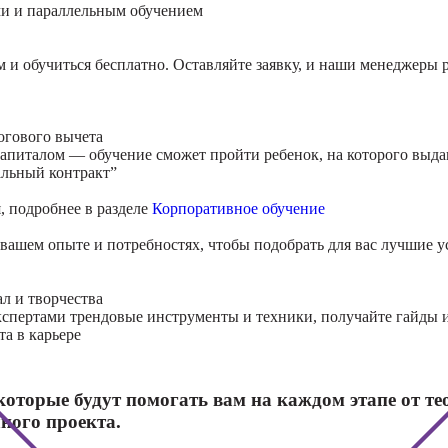
ми и параллельным обучением
Курсы
Практикум:
когнит
интерьерные
м и обучиться бесплатно. Оставляйте заявку, и наши менеджеры 
поведе
коллажи в
терапи
Adobe
Photoshop
Курсы 
огового вычета
рисова
Курсы
апиталом — обучение сможет пройти ребенок, на которого выда
подготовки
льный контракт”
Курсы
недвижимости к
профа
, подробнее в разделе
Корпоративное обучение
продаже
(хоумстейджинг)
Курсы 
вашем опыте и потребностях, чтобы подобрать для вас лучшие ус
ориент
Курсы по
терапи
заработку на
л и творчества
перепродаже
Курсы
экспертами трендовые инструменты и техники, получайте гайды 
квартир
психос
та в карьере
(флиппинг)
оторые будут помогать вам на каждом этапе от те
ного проекта.