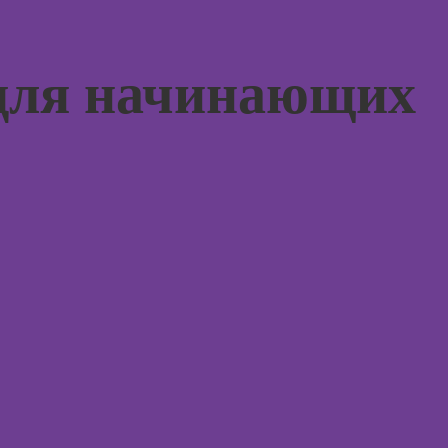
дизайна
Курсы 
психол
Курсы
менед
ландшафтного
персон
для начинающих
дизайна
Курсы
Курсы дизайна
продв
интерьера
психол
Курсы
Курсы
анимации
диагно
погран
Курсы 3D-
расстр
моделирования
Курсы 
Курсы 3D-
психол
визуализации
Курсы 
Курсы 3DS MAX
консул
для дизайнеров
интерьера
Курсы
эмоцио
Курсы по
интелл
монтажу в After