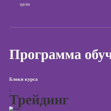
цели
Курсы с
и прод
сайтов н
Курсы
контекс
реклам
Курсы
Программа обу
продви
социал
сетях
Курсы
таргети
Блоки курса
реклам
Курсы
1
продюс
Трейдинг
проекто
Курсы с