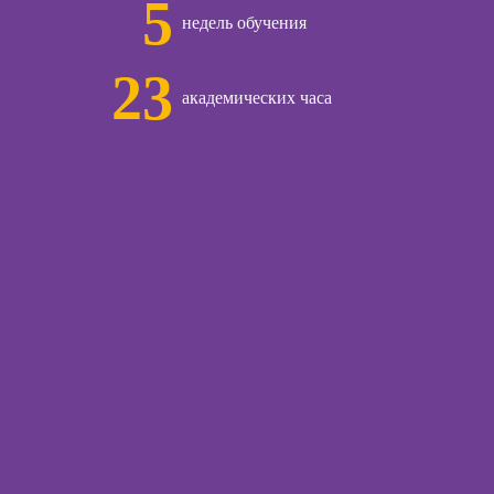
5
недель обучения
ческой
Курсы техник
огии:
продаж
менные
23
ды
академических часа
Курсы по
открытию бизнеса
с нуля
огического
ьтирования
Курсы трейдинга
для начинающих
Курсы по
ы
заработку на Ozon
и Wildberries для
предпринимателей
ческой
Курсы риелтора
иагностики
Курсы менеджера
по работе с Авито
рапии и
огических