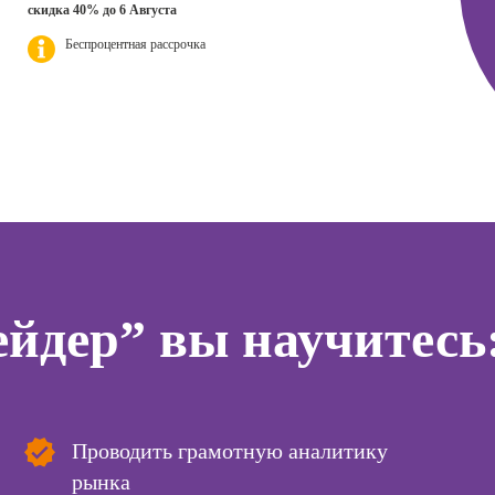
интерьера
скидка 40% до 6 Августа
ер)
Профе
Курсы Excel:
Беспроцентная рассрочка
Профессия
Психол
сия
продвинутый
Дизайнер
ист по
уровень
анимационной
Профе
нгу
графики
Корпо
Курсы Power BI
(Моушн-
психол
дизайнер)
Курсы системного
Профе
администратора
Профессия
Семей
Ландшафтный
психол
Курсы ИИ-
дизайнер
программирования
тинга
Профе
(вайб-кодинг)
Профессия
Игропр
о
Дизайнер
Курсы нейросетей
йдер” вы научитесь
ию
Профес
сайтов на Tilda
для офиса
а
терапе
Профессия
о
Профе
Коммерческий
ой
Детски
диджитал-
зации
иллюстратор
Профе
Проводить грамотную аналитику
seo-
психол
жение
Профессия
рынка
Специалист по