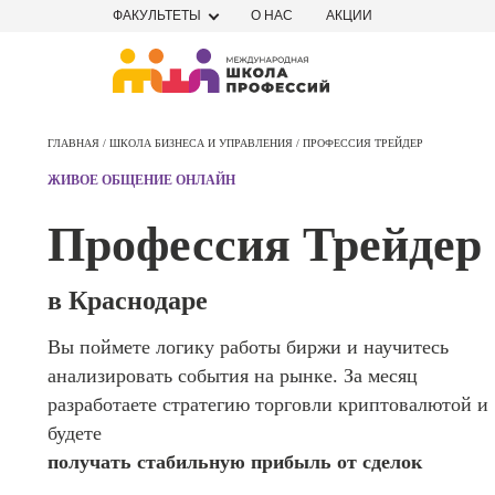
ФАКУЛЬТЕТЫ
О НАС
АКЦИИ
Профе
Школа маркетинга и рекламы
Профес
ГЛАВНАЯ /
ШКОЛА БИЗНЕСА И УПРАВЛЕНИЯ /
ПРОФЕССИЯ ТРЕЙДЕР
Школа дизайна
Специал
ЖИВОЕ ОБЩЕНИЕ ОНЛАЙН
поисков
Школа нейросетей и
оптими
Профессия Трейдер
сайтов (
программирования
продви
сайтов)
Школа психологии
в Краснодаре
Профес
Интерне
Вы поймете логику работы биржи и научитесь
Школа актерского мастерства
маркето
анализировать события на рынке. За месяц
Профес
Школа бизнеса и управления
разработаете стратегию торговли криптовалютой и
Менедж
будете
маркети
Фотошкола
получать стабильную прибыль от сделок
социал
сетях (