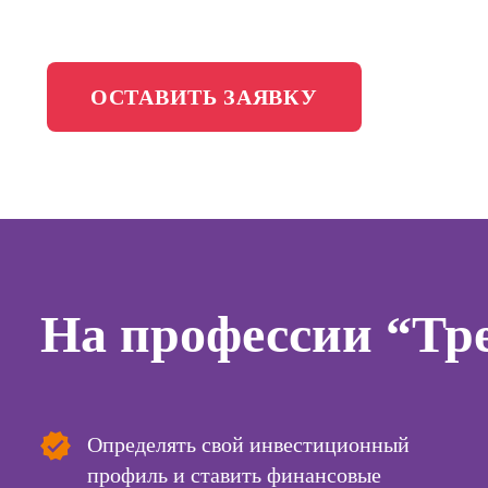
менедж
Школа медиа
Профес
Специал
ОСТАВИТЬ ЗАЯВКУ
таргети
Онлайн-обучение
Курсы
Курсы
копирай
Курсы п
На профессии “Тре
создан
контент
Курсы п
поисков
оптими
Определять свой инвестиционный
сайтов (
продви
профиль и ставить финансовые
сайтов)