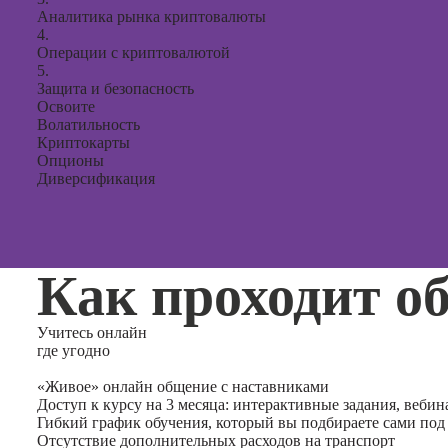
Аналитика рынка криптовалюты
4.
Операции с криптовалютой
5.
Защита и безопасность
Освоите
Волатильность
Криптокарты
Опционы
Диверсификация
Как проходит о
Учитесь
онлайн
где угодно
«Живое» онлайн общение с наставниками
Доступ к курсу на 3 месяца: интерактивные задания, вебин
Гибкий график обучения, который вы подбираете сами под
Отсутствие дополнительных расходов на транспорт