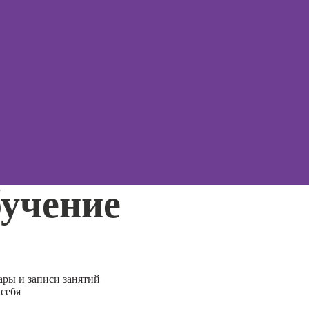
Effects
Курсы
эриксо
Курсы дизайна
гипноз
интерфейсов
Курсы
Курсы Autodesk
метафо
AutoCAD
ассоци
карт
Курсы
Блендера
Курсы 
(Blender 3D)
Курсы 
Курсы
терапи
рисования в
психол
бучение
Photoshop
Курсы 
Курсы создания
нейроп
2Д-персонажей
и псих
в Adobe
Photoshop
Курсы 
тревог
ары и записи занятий
Курсы ArchiCad
паниче
 себя
для дизайнеров
атакам
интерьера