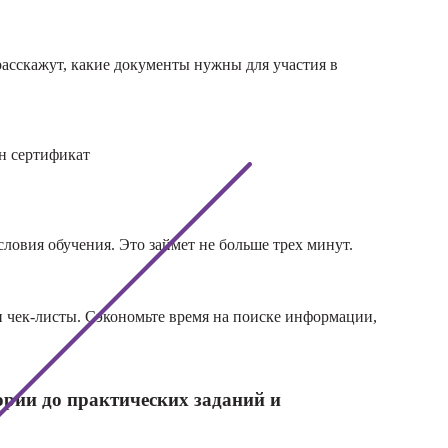
ивно-
расскажут, какие документы нужны для участия в
нческой
и
свободного
ния
н сертификат
йлинга
телесно-
ловия обучения. Это займет не больше трех минут.
ированной
и
и чек-листы. Сэкономьте время на поиске информации,
оматики
ории до практических заданий и