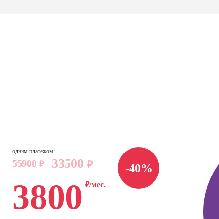
ссии
Профессии
Профессии
Проф
сия
Профессия
Профессия
Полный
ист по
Веб-дизайнер с
Специалист Excel
психол
ой
нуля до профи
семей
зации
отнош
Профессия
seo-
Графический
Профе
Курсы
жение
дизайнер
Психол
консул
Курсы веб-
Профессия
сия
аналитики (Яндекс
Художник-
Курсы
т-
одним платежом:
Метрика и Google
иллюстратор
повыш
лог
33500
55900
₽
Analytics)
₽
-40%
квали
Профессия
сия
психол
Курсы Excel для
3800
₽/мес.
Мультипликатор
ер по
начинающих
Курсы
нгу в
Профессия 3Д-
эффек
ьных
Курсы HTML и CSS
визуализатор
комму
SMM-
для начинающих